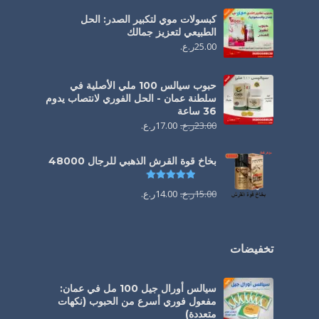
كبسولات موي لتكبير الصدر: الحل
الطبيعي لتعزيز جمالك
25.00
ر.ع.
حبوب سيالس 100 ملي الأصلية في
سلطنة عمان - الحل الفوري لانتصاب يدوم
36 ساعة
23.00
ر.ع.
17.00
ر.ع.
بخاخ قوة القرش الذهبي للرجال 48000
تم التقييم
4.88
من 5
15.00
ر.ع.
14.00
ر.ع.
تخفيضات
سيالس أورال جيل 100 مل في عمان:
مفعول فوري أسرع من الحبوب (نكهات
متعددة)