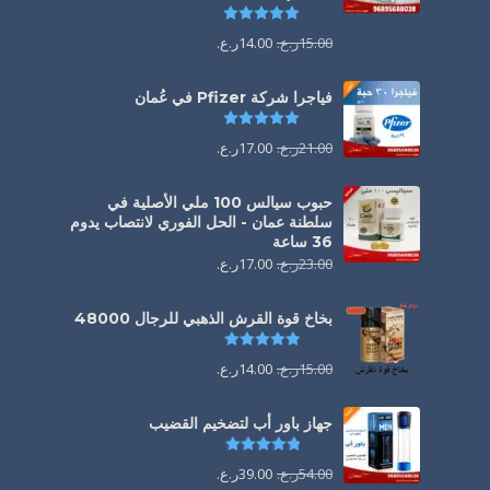
تم التقييم
5.00
من 5
15.00
ر.ع.
14.00
ر.ع.
فياجرا شركة Pfizer في عُمان
تم التقييم
5.00
من 5
21.00
ر.ع.
17.00
ر.ع.
حبوب سيالس 100 ملي الأصلية في
سلطنة عمان - الحل الفوري لانتصاب يدوم
36 ساعة
23.00
ر.ع.
17.00
ر.ع.
بخاخ قوة القرش الذهبي للرجال 48000
تم التقييم
4.88
من 5
15.00
ر.ع.
14.00
ر.ع.
جهاز باور أب لتضخيم القضيب
تم التقييم
4.85
من 5
54.00
ر.ع.
39.00
ر.ع.