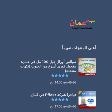
أعلى المنتجات تقييماً
سيالس أورال جيل 100 مل في عمان:
مفعول فوري أسرع من الحبوب (نكهات
متعددة)
تم التقييم
5.00
من 5
15.00
ر.ع.
14.00
ر.ع.
فياجرا شركة Pfizer في عُمان
تم التقييم
5.00
من 5
21.00
ر.ع.
17.00
ر.ع.