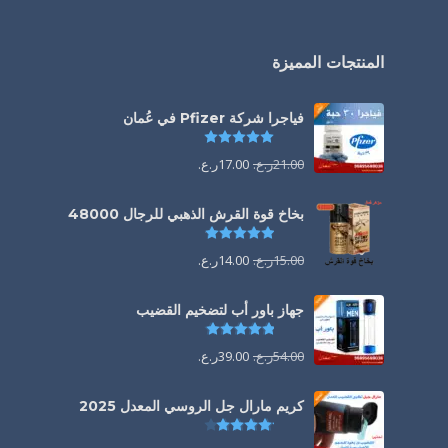
المنتجات المميزة
فياجرا شركة Pfizer في عُمان
تم التقييم
5.00
من 5
21.00
ر.ع.
17.00
ر.ع.
بخاخ قوة القرش الذهبي للرجال 48000
تم التقييم
4.88
من 5
15.00
ر.ع.
14.00
ر.ع.
جهاز باور أب لتضخيم القضيب
تم التقييم
4.85
من 5
54.00
ر.ع.
39.00
ر.ع.
كريم مارال جل الروسي المعدل 2025
تم التقييم
4.13
من 5