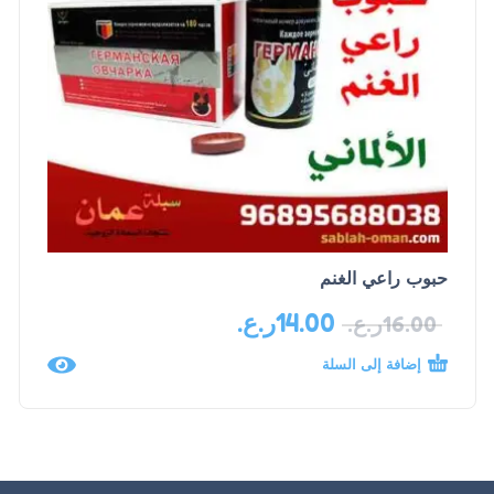
حبوب راعي الغنم
14.00
ر.ع.
16.00
ر.ع.
إضافة إلى السلة