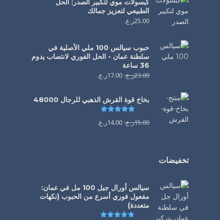
كبسولات موي لتكبير الصدر: الحل
الطبيعي لتعزيز جمالك
25.00
ر.ع.
حبوب سيالس 100 ملي الأصلية في
سلطنة عمان - الحل الفوري لانتصاب يدوم
36 ساعة
23.00
ر.ع.
17.00
ر.ع.
بخاخ قوة القرش الذهبي للرجال 48000
تم التقييم
4.88
من 5
15.00
ر.ع.
14.00
ر.ع.
تخفيضات
سيالس أورال جيل 100 مل في عمان:
مفعول فوري أسرع من الحبوب (نكهات
متعددة)
تم التقييم
5.00
من 5