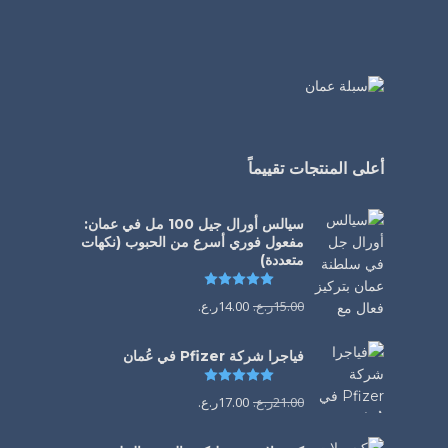
أعلى المنتجات تقييماً
سيالس أورال جيل 100 مل في عمان:
مفعول فوري أسرع من الحبوب (نكهات
متعددة)
تم التقييم
5.00
من 5
15.00
ر.ع.
14.00
ر.ع.
فياجرا شركة Pfizer في عُمان
تم التقييم
5.00
من 5
21.00
ر.ع.
17.00
ر.ع.