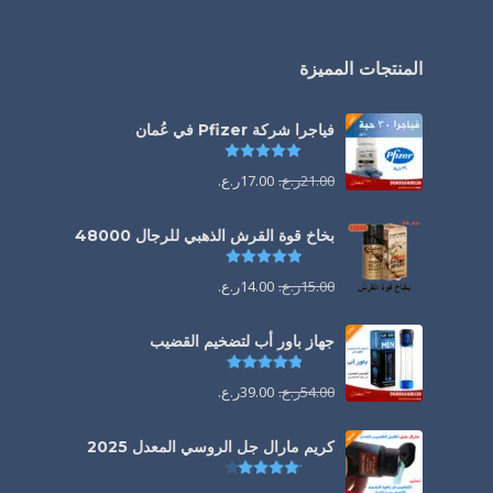
المنتجات المميزة
فياجرا شركة Pfizer في عُمان
تم التقييم
5.00
من 5
21.00
ر.ع.
17.00
ر.ع.
بخاخ قوة القرش الذهبي للرجال 48000
تم التقييم
4.88
من 5
15.00
ر.ع.
14.00
ر.ع.
جهاز باور أب لتضخيم القضيب
تم التقييم
4.85
من 5
54.00
ر.ع.
39.00
ر.ع.
كريم مارال جل الروسي المعدل 2025
تم التقييم
4.13
من 5