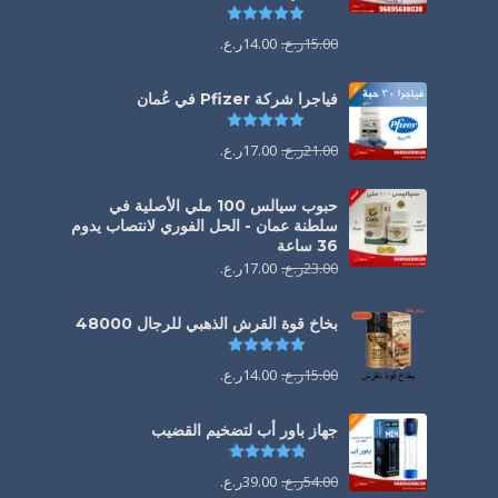
تم التقييم
5.00
من 5
15.00
ر.ع.
14.00
ر.ع.
فياجرا شركة Pfizer في عُمان
تم التقييم
5.00
من 5
21.00
ر.ع.
17.00
ر.ع.
حبوب سيالس 100 ملي الأصلية في
سلطنة عمان - الحل الفوري لانتصاب يدوم
36 ساعة
23.00
ر.ع.
17.00
ر.ع.
بخاخ قوة القرش الذهبي للرجال 48000
تم التقييم
4.88
من 5
15.00
ر.ع.
14.00
ر.ع.
جهاز باور أب لتضخيم القضيب
تم التقييم
4.85
من 5
54.00
ر.ع.
39.00
ر.ع.