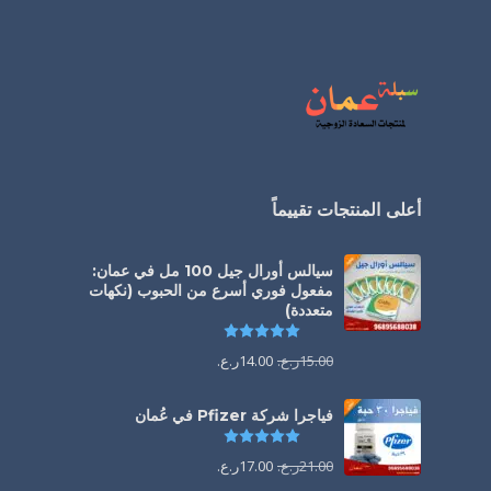
أعلى المنتجات تقييماً
سيالس أورال جيل 100 مل في عمان:
مفعول فوري أسرع من الحبوب (نكهات
متعددة)
تم التقييم
5.00
من 5
15.00
ر.ع.
14.00
ر.ع.
فياجرا شركة Pfizer في عُمان
تم التقييم
5.00
من 5
21.00
ر.ع.
17.00
ر.ع.