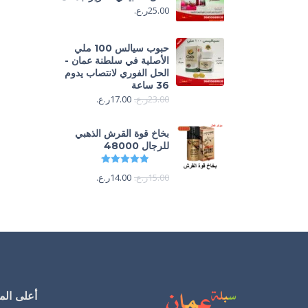
25.00
ر.ع.
حبوب سيالس 100 ملي
الأصلية في سلطنة عمان -
الحل الفوري لانتصاب يدوم
36 ساعة
23.00
ر.ع.
17.00
ر.ع.
بخاخ قوة القرش الذهبي
للرجال 48000
تم التقييم
4.88
من 5
15.00
ر.ع.
14.00
ر.ع.
أعلى المن