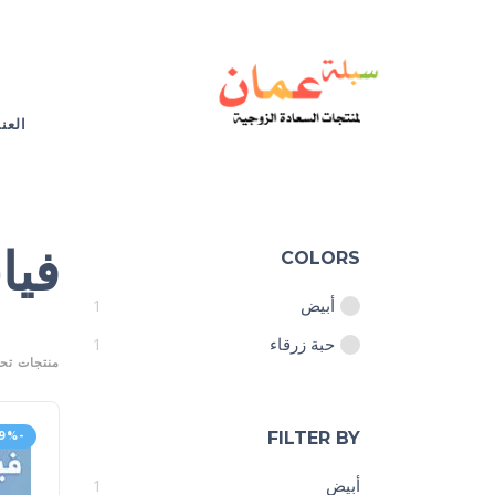
العن
فيا
COLORS
أبيض
1
حبة زرقاء
1
منتجات تح
FILTER BY
-19%
أبيض
1