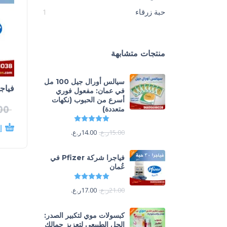
حبة زرقاء
1
منتجات متشابهة
سيالس أورال جيل 100 مل
فياجرا شر
في عمان: مفعول فوري
أسرع من الحبوب (نكهات
00
متعددة)
تم التقييم
5.00
من 5
إ
15.00
ر.ع.
14.00
ر.ع.
فياجرا شركة Pfizer في
عُمان
تم التقييم
5.00
من 5
21.00
ر.ع.
17.00
ر.ع.
كبسولات موي لتكبير الصدر:
الحل الطبيعي لتعزيز جمالك