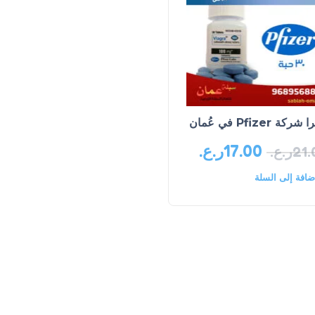
كة Pfizer في عُمان
17.00
ر.ع.
21.
ر.ع.
ضافة إلى السلة