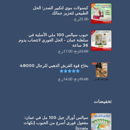
كبسولات موي لتكبير الصدر: الحل
الطبيعي لتعزيز جمالك
25.00
ر.ع.
حبوب سيالس 100 ملي الأصلية في
سلطنة عمان - الحل الفوري لانتصاب يدوم
36 ساعة
23.00
ر.ع.
17.00
ر.ع.
بخاخ قوة القرش الذهبي للرجال 48000
تم التقييم
4.88
من 5
15.00
ر.ع.
14.00
ر.ع.
تخفيضات
سيالس أورال جيل 100 مل في عمان:
مفعول فوري أسرع من الحبوب (نكهات
متعددة)