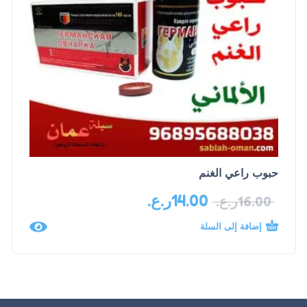
حبوب راعي الغنم
14.00
ر.ع.
16.00
ر.ع.
إضافة إلى السلة