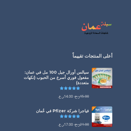
أعلى المنتجات تقييماً
سيالس أورال جيل 100 مل في عمان:
مفعول فوري أسرع من الحبوب (نكهات
متعددة)
تم التقييم
5.00
من 5
15.00
ر.ع.
14.00
ر.ع.
فياجرا شركة Pfizer في عُمان
تم التقييم
5.00
من 5
21.00
ر.ع.
17.00
ر.ع.