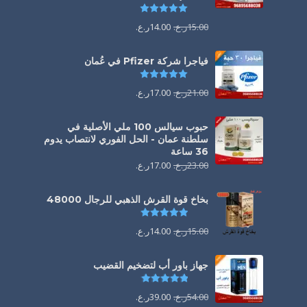
تم التقييم
5.00
من 5
15.00
ر.ع.
14.00
ر.ع.
فياجرا شركة Pfizer في عُمان
تم التقييم
5.00
من 5
21.00
ر.ع.
17.00
ر.ع.
حبوب سيالس 100 ملي الأصلية في
سلطنة عمان - الحل الفوري لانتصاب يدوم
36 ساعة
23.00
ر.ع.
17.00
ر.ع.
بخاخ قوة القرش الذهبي للرجال 48000
تم التقييم
4.88
من 5
15.00
ر.ع.
14.00
ر.ع.
جهاز باور أب لتضخيم القضيب
تم التقييم
4.85
من 5
54.00
ر.ع.
39.00
ر.ع.