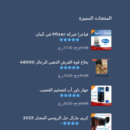
المنتجات المميزة
فياجرا شركة Pfizer في عُمان
تم التقييم
5.00
من 5
21.00
ر.ع.
17.00
ر.ع.
بخاخ قوة القرش الذهبي للرجال 48000
تم التقييم
4.88
من 5
15.00
ر.ع.
14.00
ر.ع.
جهاز باور أب لتضخيم القضيب
تم التقييم
4.85
من 5
54.00
ر.ع.
39.00
ر.ع.
كريم مارال جل الروسي المعدل 2025
تم التقييم
4.13
من 5