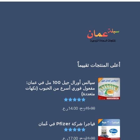
أعلى المنتجات تقييماً
سيالس أورال جيل 100 مل في عمان:
مفعول فوري أسرع من الحبوب (نكهات
متعددة)
تم التقييم
5.00
من 5
15.00
ر.ع.
14.00
ر.ع.
فياجرا شركة Pfizer في عُمان
تم التقييم
5.00
من 5
21.00
ر.ع.
17.00
ر.ع.