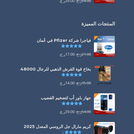
54.00
ر.ع.
39.00
ر.ع.
المنتجات المميزة
فياجرا شركة Pfizer في عُمان
تم التقييم
5.00
من 5
21.00
ر.ع.
17.00
ر.ع.
بخاخ قوة القرش الذهبي للرجال 48000
تم التقييم
4.88
من 5
15.00
ر.ع.
14.00
ر.ع.
جهاز باور أب لتضخيم القضيب
تم التقييم
4.85
من 5
54.00
ر.ع.
39.00
ر.ع.
كريم مارال جل الروسي المعدل 2025
تم التقييم
4.13
من 5