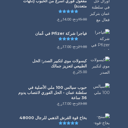
مفعول فوري أسرع من الحبوب (نكهات
متعددة)
تم التقييم
5.00
من 5
15.00
ر.ع.
14.00
ر.ع.
فياجرا شركة Pfizer في عُمان
تم التقييم
5.00
من 5
21.00
ر.ع.
17.00
ر.ع.
كبسولات موي لتكبير الصدر: الحل
الطبيعي لتعزيز جمالك
25.00
ر.ع.
حبوب سيالس 100 ملي الأصلية في
سلطنة عمان - الحل الفوري لانتصاب يدوم
36 ساعة
23.00
ر.ع.
17.00
ر.ع.
بخاخ قوة القرش الذهبي للرجال 48000
تم التقييم
4.88
من 5