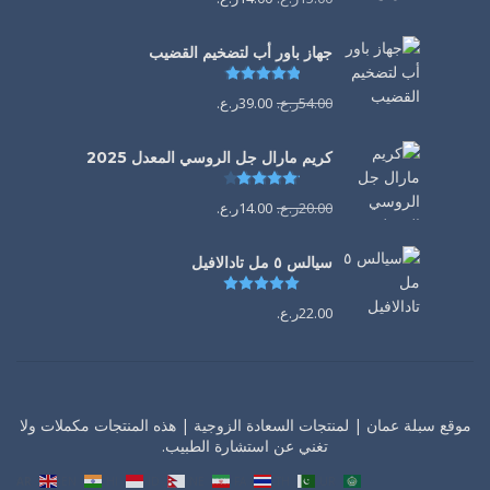
جهاز باور أب لتضخيم القضيب
تم التقييم
4.85
من 5
54.00
ر.ع.
39.00
ر.ع.
كريم مارال جل الروسي المعدل 2025
تم التقييم
4.13
من 5
20.00
ر.ع.
14.00
ر.ع.
سيالس ٥ مل تادالافيل
تم التقييم
5.00
من 5
22.00
ر.ع.
موقع سبلة عمان | لمنتجات السعادة الزوجية | هذه المنتجات مكملات ولا
تغني عن استشارة الطبيب.
AR
EN
HI
ID
NE
FA
TH
UR