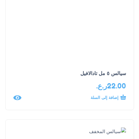
سيالس ٥ مل تادالافيل
22.00
ر.ع.
إضافة إلى السلة