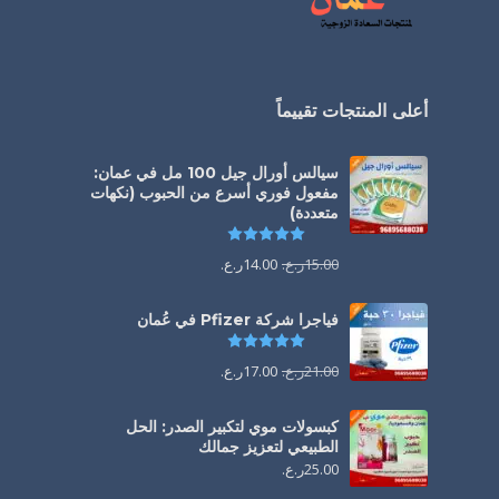
أعلى المنتجات تقييماً
سيالس أورال جيل 100 مل في عمان:
مفعول فوري أسرع من الحبوب (نكهات
متعددة)
تم التقييم
5.00
من 5
15.00
ر.ع.
14.00
ر.ع.
فياجرا شركة Pfizer في عُمان
تم التقييم
5.00
من 5
21.00
ر.ع.
17.00
ر.ع.
كبسولات موي لتكبير الصدر: الحل
الطبيعي لتعزيز جمالك
25.00
ر.ع.