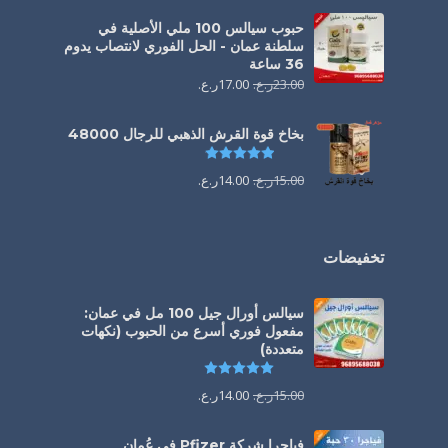
حبوب سيالس 100 ملي الأصلية في
سلطنة عمان - الحل الفوري لانتصاب يدوم
36 ساعة
23.00
ر.ع.
17.00
ر.ع.
بخاخ قوة القرش الذهبي للرجال 48000
تم التقييم
4.88
من 5
15.00
ر.ع.
14.00
ر.ع.
تخفيضات
سيالس أورال جيل 100 مل في عمان:
مفعول فوري أسرع من الحبوب (نكهات
متعددة)
تم التقييم
5.00
من 5
15.00
ر.ع.
14.00
ر.ع.
فياجرا شركة Pfizer في عُمان