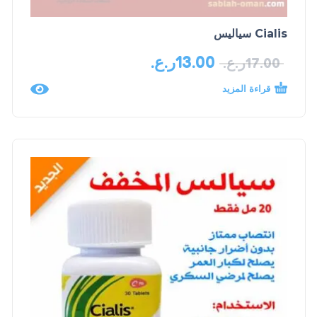
Cialis سياليس
13.00
ر.ع.
17.00
ر.ع.
قراءة المزيد