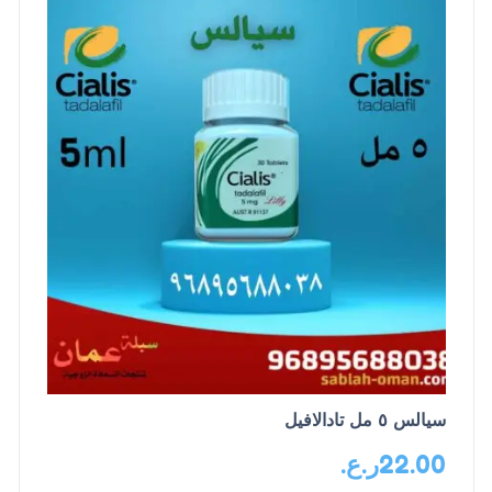
سيالس ٥ مل تادالافيل
22.00
ر.ع.