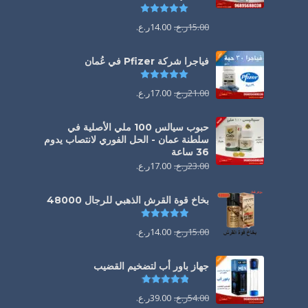
تم التقييم
5.00
من 5
15.00
ر.ع.
14.00
ر.ع.
فياجرا شركة Pfizer في عُمان
تم التقييم
5.00
من 5
21.00
ر.ع.
17.00
ر.ع.
حبوب سيالس 100 ملي الأصلية في
سلطنة عمان - الحل الفوري لانتصاب يدوم
36 ساعة
23.00
ر.ع.
17.00
ر.ع.
بخاخ قوة القرش الذهبي للرجال 48000
تم التقييم
4.88
من 5
15.00
ر.ع.
14.00
ر.ع.
جهاز باور أب لتضخيم القضيب
تم التقييم
4.85
من 5
54.00
ر.ع.
39.00
ر.ع.