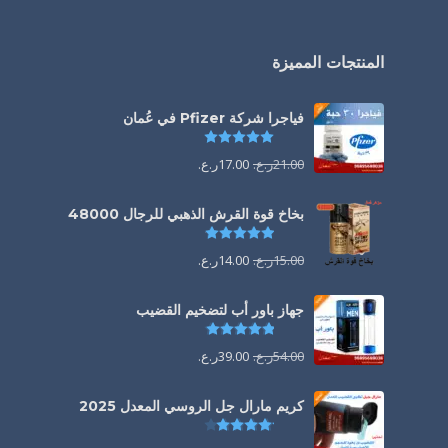
المنتجات المميزة
فياجرا شركة Pfizer في عُمان
تم التقييم
5.00
من 5
21.00
ر.ع.
17.00
ر.ع.
بخاخ قوة القرش الذهبي للرجال 48000
تم التقييم
4.88
من 5
15.00
ر.ع.
14.00
ر.ع.
جهاز باور أب لتضخيم القضيب
تم التقييم
4.85
من 5
54.00
ر.ع.
39.00
ر.ع.
كريم مارال جل الروسي المعدل 2025
تم التقييم
4.13
من 5