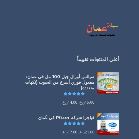
أعلى المنتجات تقييماً
سيالس أورال جيل 100 مل في عمان:
مفعول فوري أسرع من الحبوب (نكهات
متعددة)
تم التقييم
5.00
من 5
15.00
ر.ع.
14.00
ر.ع.
فياجرا شركة Pfizer في عُمان
تم التقييم
5.00
من 5
21.00
ر.ع.
17.00
ر.ع.