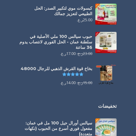
كبسولات موي لتكبير الصدر: الحل
الطبيعي لتعزيز جمالك
25.00
ر.ع.
حبوب سيالس 100 ملي الأصلية في
سلطنة عمان - الحل الفوري لانتصاب يدوم
36 ساعة
23.00
ر.ع.
17.00
ر.ع.
بخاخ قوة القرش الذهبي للرجال 48000
تم التقييم
4.88
من 5
15.00
ر.ع.
14.00
ر.ع.
تخفيضات
سيالس أورال جيل 100 مل في عمان:
مفعول فوري أسرع من الحبوب (نكهات
متعددة)