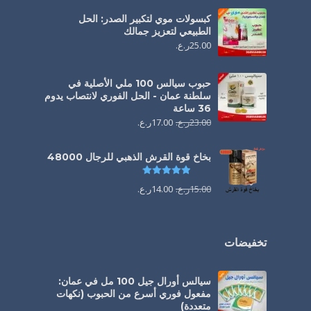
كبسولات موي لتكبير الصدر: الحل
الطبيعي لتعزيز جمالك
25.00
ر.ع.
حبوب سيالس 100 ملي الأصلية في
سلطنة عمان - الحل الفوري لانتصاب يدوم
36 ساعة
23.00
ر.ع.
17.00
ر.ع.
بخاخ قوة القرش الذهبي للرجال 48000
تم التقييم
4.88
من 5
15.00
ر.ع.
14.00
ر.ع.
تخفيضات
سيالس أورال جيل 100 مل في عمان:
مفعول فوري أسرع من الحبوب (نكهات
متعددة)