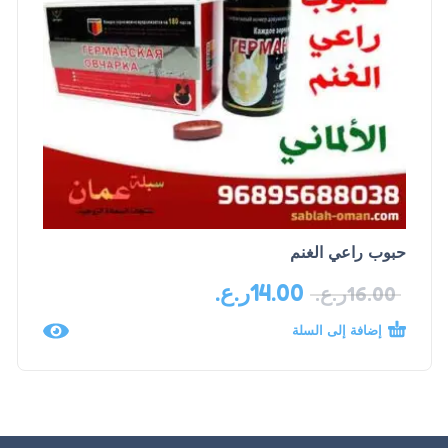
حبوب راعي الغنم
14.00
ر.ع.
16.00
ر.ع.
إضافة إلى السلة