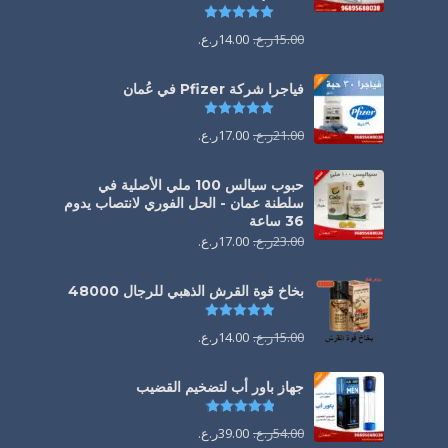
تم التقييم
5.00
من 5
15.00
ر.ع.
14.00
ر.ع.
فياجرا شركة Pfizer في عُمان
تم التقييم
5.00
من 5
21.00
ر.ع.
17.00
ر.ع.
حبوب سيالس 100 ملي الأصلية في
سلطنة عمان - الحل الفوري لانتصاب يدوم
36 ساعة
23.00
ر.ع.
17.00
ر.ع.
بخاخ قوة القرش الذهبي للرجال 48000
تم التقييم
4.88
من 5
15.00
ر.ع.
14.00
ر.ع.
جهاز باور أب لتضخيم القضيب
تم التقييم
4.85
من 5
54.00
ر.ع.
39.00
ر.ع.