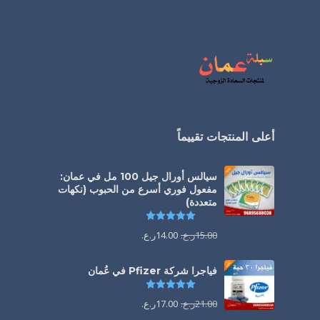
أعلى المنتجات تقييماً
سيالس أورال جيل 100 مل في عمان:
مفعول فوري أسرع من الحبوب (نكهات
متعددة)
تم التقييم
5.00
من 5
15.00
ر.ع.
14.00
ر.ع.
فياجرا شركة Pfizer في عُمان
تم التقييم
5.00
من 5
21.00
ر.ع.
17.00
ر.ع.