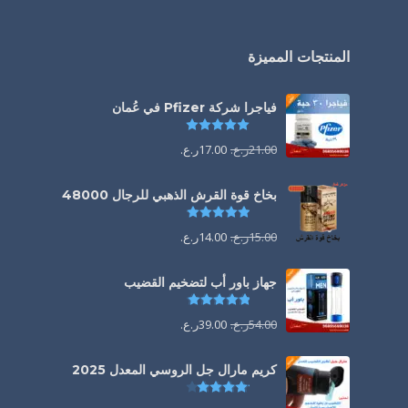
المنتجات المميزة
فياجرا شركة Pfizer في عُمان
تم التقييم
5.00
من 5
21.00
ر.ع.
17.00
ر.ع.
بخاخ قوة القرش الذهبي للرجال 48000
تم التقييم
4.88
من 5
15.00
ر.ع.
14.00
ر.ع.
جهاز باور أب لتضخيم القضيب
تم التقييم
4.85
من 5
54.00
ر.ع.
39.00
ر.ع.
كريم مارال جل الروسي المعدل 2025
تم التقييم
4.13
من 5