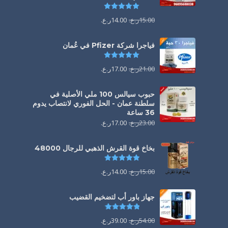
تم التقييم
5.00
من 5
15.00
ر.ع.
14.00
ر.ع.
فياجرا شركة Pfizer في عُمان
تم التقييم
5.00
من 5
21.00
ر.ع.
17.00
ر.ع.
حبوب سيالس 100 ملي الأصلية في
سلطنة عمان - الحل الفوري لانتصاب يدوم
36 ساعة
23.00
ر.ع.
17.00
ر.ع.
بخاخ قوة القرش الذهبي للرجال 48000
تم التقييم
4.88
من 5
15.00
ر.ع.
14.00
ر.ع.
جهاز باور أب لتضخيم القضيب
تم التقييم
4.85
من 5
54.00
ر.ع.
39.00
ر.ع.