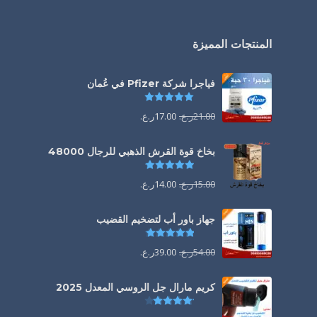
المنتجات المميزة
فياجرا شركة Pfizer في عُمان
تم التقييم
5.00
من 5
21.00
ر.ع.
17.00
ر.ع.
بخاخ قوة القرش الذهبي للرجال 48000
تم التقييم
4.88
من 5
15.00
ر.ع.
14.00
ر.ع.
جهاز باور أب لتضخيم القضيب
تم التقييم
4.85
من 5
54.00
ر.ع.
39.00
ر.ع.
كريم مارال جل الروسي المعدل 2025
تم التقييم
4.13
من 5