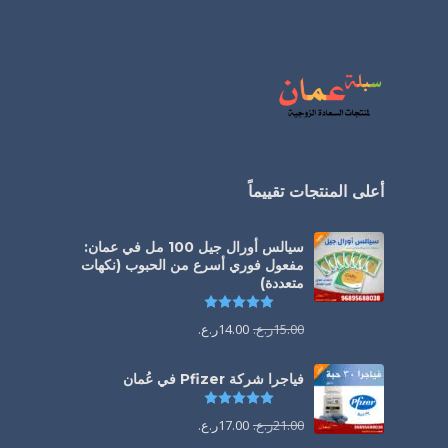
أعلى المنتجات تقييماً
سيالس أورال جيل 100 مل في عمان:
مفعول فوري أسرع من الحبوب (نكهات
متعددة)
تم التقييم
5.00
من 5
15.00
ر.ع.
14.00
ر.ع.
فياجرا شركة Pfizer في عُمان
تم التقييم
5.00
من 5
21.00
ر.ع.
17.00
ر.ع.