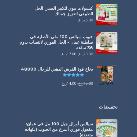
كبسولات موي لتكبير الصدر: الحل
الطبيعي لتعزيز جمالك
25.00
ر.ع.
حبوب سيالس 100 ملي الأصلية في
سلطنة عمان - الحل الفوري لانتصاب يدوم
36 ساعة
23.00
ر.ع.
17.00
ر.ع.
بخاخ قوة القرش الذهبي للرجال 48000
تم التقييم
4.88
من 5
15.00
ر.ع.
14.00
ر.ع.
تخفيضات
سيالس أورال جيل 100 مل في عمان:
مفعول فوري أسرع من الحبوب (نكهات
متعددة)