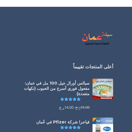
أعلى المنتجات تقييماً
سيالس أورال جيل 100 مل في عمان:
مفعول فوري أسرع من الحبوب (نكهات
متعددة)
تم التقييم
5.00
من 5
15.00
ر.ع.
14.00
ر.ع.
فياجرا شركة Pfizer في عُمان
تم التقييم
5.00
من 5