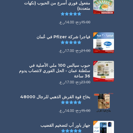
مفعول فوري أسرع من الحبوب (نكهات
متعددة)
تم التقييم
5.00
من 5
15.00
ر.ع.
14.00
ر.ع.
فياجرا شركة Pfizer في عُمان
تم التقييم
5.00
من 5
21.00
ر.ع.
17.00
ر.ع.
حبوب سيالس 100 ملي الأصلية في
سلطنة عمان - الحل الفوري لانتصاب يدوم
36 ساعة
23.00
ر.ع.
17.00
ر.ع.
بخاخ قوة القرش الذهبي للرجال 48000
تم التقييم
4.88
من 5
15.00
ر.ع.
14.00
ر.ع.
جهاز باور أب لتضخيم القضيب
تم التقييم
4.85
من 5