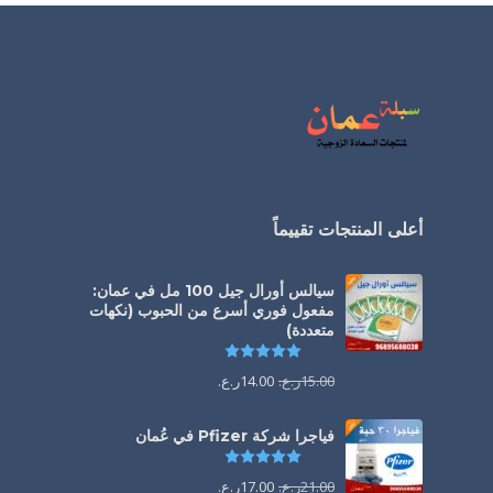
أعلى المنتجات تقييماً
سيالس أورال جيل 100 مل في عمان:
مفعول فوري أسرع من الحبوب (نكهات
متعددة)
تم التقييم
5.00
من 5
15.00
ر.ع.
14.00
ر.ع.
فياجرا شركة Pfizer في عُمان
تم التقييم
5.00
من 5
21.00
ر.ع.
17.00
ر.ع.