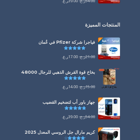
54.00
ر.ع.
39.00
ر.ع.
المنتجات المميزة
فياجرا شركة Pfizer في عُمان
تم التقييم
5.00
من 5
21.00
ر.ع.
17.00
ر.ع.
بخاخ قوة القرش الذهبي للرجال 48000
تم التقييم
4.88
من 5
15.00
ر.ع.
14.00
ر.ع.
جهاز باور أب لتضخيم القضيب
تم التقييم
4.85
من 5
54.00
ر.ع.
39.00
ر.ع.
كريم مارال جل الروسي المعدل 2025
تم التقييم
4.13
من 5