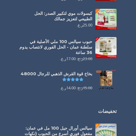
كبسولات موي لتكبير الصدر: الحل
الطبيعي لتعزيز جمالك
25.00
ر.ع.
حبوب سيالس 100 ملي الأصلية في
سلطنة عمان - الحل الفوري لانتصاب يدوم
36 ساعة
23.00
ر.ع.
17.00
ر.ع.
بخاخ قوة القرش الذهبي للرجال 48000
تم التقييم
4.88
من 5
15.00
ر.ع.
14.00
ر.ع.
تخفيضات
سيالس أورال جيل 100 مل في عمان:
مفعول فوري أسرع من الحبوب (نكهات