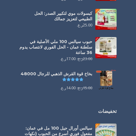
كبسولات موي لتكبير الصدر: الحل
الطبيعي لتعزيز جمالك
25.00
ر.ع.
حبوب سيالس 100 ملي الأصلية في
سلطنة عمان - الحل الفوري لانتصاب يدوم
36 ساعة
23.00
ر.ع.
17.00
ر.ع.
بخاخ قوة القرش الذهبي للرجال 48000
تم التقييم
4.88
من 5
15.00
ر.ع.
14.00
ر.ع.
تخفيضات
سيالس أورال جيل 100 مل في عمان:
مفعول فوري أسرع من الحبوب (نكهات