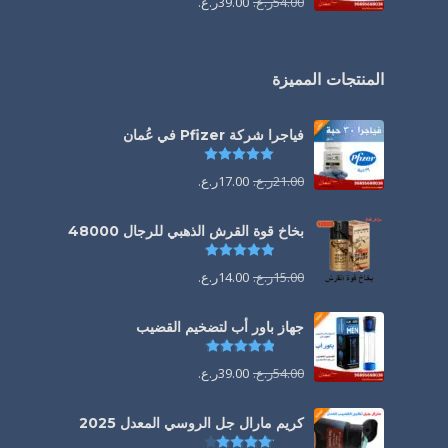
54.00
ر.ع.
39.00
ر.ع.
المنتجات المميزة
فياجرا شركة Pfizer في عُمان
تم التقييم
5.00
من 5
21.00
ر.ع.
17.00
ر.ع.
بخاخ قوة القرش الذهبي للرجال 48000
تم التقييم
4.88
من 5
15.00
ر.ع.
14.00
ر.ع.
جهاز باور أب لتضخيم القضيب
تم التقييم
4.85
من 5
54.00
ر.ع.
39.00
ر.ع.
كريم مارال جل الروسي المعدل 2025
تم التقييم
4.13
من 5