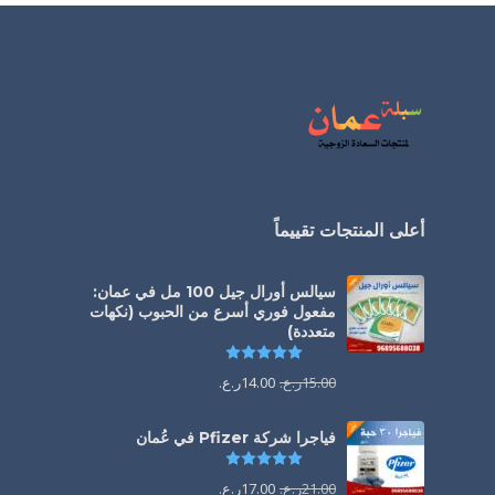
أعلى المنتجات تقييماً
سيالس أورال جيل 100 مل في عمان:
مفعول فوري أسرع من الحبوب (نكهات
متعددة)
تم التقييم
5.00
من 5
15.00
ر.ع.
14.00
ر.ع.
فياجرا شركة Pfizer في عُمان
تم التقييم
5.00
من 5
21.00
ر.ع.
17.00
ر.ع.