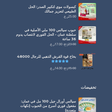
كبسولات موي لتكبير الصدر: الحل
الطبيعي لتعزيز جمالك
25.00
ر.ع.
حبوب سيالس 100 ملي الأصلية في
سلطنة عمان - الحل الفوري لانتصاب يدوم
36 ساعة
23.00
ر.ع.
17.00
ر.ع.
بخاخ قوة القرش الذهبي للرجال 48000
تم التقييم
4.88
من 5
15.00
ر.ع.
14.00
ر.ع.
تخفيضات
سيالس أورال جيل 100 مل في عمان:
مفعول فوري أسرع من الحبوب (نكهات
متعددة)