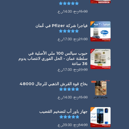
تم التقييم
5.00
من 5
15.00
ر.ع.
14.00
ر.ع.
فياجرا شركة Pfizer في عُمان
تم التقييم
5.00
من 5
21.00
ر.ع.
17.00
ر.ع.
حبوب سيالس 100 ملي الأصلية في
سلطنة عمان - الحل الفوري لانتصاب يدوم
36 ساعة
23.00
ر.ع.
17.00
ر.ع.
بخاخ قوة القرش الذهبي للرجال 48000
تم التقييم
4.88
من 5
15.00
ر.ع.
14.00
ر.ع.
جهاز باور أب لتضخيم القضيب
تم التقييم
4.85
من 5
54.00
ر.ع.
39.00
ر.ع.