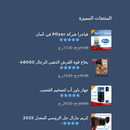
المنتجات المميزة
فياجرا شركة Pfizer في عُمان
تم التقييم
5.00
من 5
21.00
ر.ع.
17.00
ر.ع.
بخاخ قوة القرش الذهبي للرجال 48000
تم التقييم
4.88
من 5
15.00
ر.ع.
14.00
ر.ع.
جهاز باور أب لتضخيم القضيب
تم التقييم
4.85
من 5
54.00
ر.ع.
39.00
ر.ع.
كريم مارال جل الروسي المعدل 2025
تم التقييم
4.13
من 5