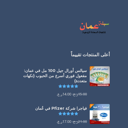
أعلى المنتجات تقييماً
سيالس أورال جيل 100 مل في عمان:
مفعول فوري أسرع من الحبوب (نكهات
متعددة)
تم التقييم
5.00
من 5
15.00
ر.ع.
14.00
ر.ع.
فياجرا شركة Pfizer في عُمان
تم التقييم
5.00
من 5
21.00
ر.ع.
17.00
ر.ع.