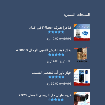
المنتجات المميزة
فياجرا شركة Pfizer في عُمان
تم التقييم
5.00
من 5
21.00
ر.ع.
17.00
ر.ع.
بخاخ قوة القرش الذهبي للرجال 48000
تم التقييم
4.88
من 5
15.00
ر.ع.
14.00
ر.ع.
جهاز باور أب لتضخيم القضيب
تم التقييم
4.85
من 5
54.00
ر.ع.
39.00
ر.ع.
كريم مارال جل الروسي المعدل 2025
تم التقييم
4.13
من 5