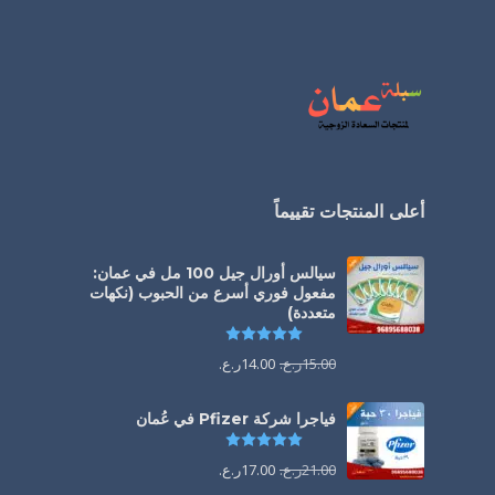
أعلى المنتجات تقييماً
سيالس أورال جيل 100 مل في عمان:
مفعول فوري أسرع من الحبوب (نكهات
متعددة)
تم التقييم
5.00
من 5
15.00
ر.ع.
14.00
ر.ع.
فياجرا شركة Pfizer في عُمان
تم التقييم
5.00
من 5
21.00
ر.ع.
17.00
ر.ع.