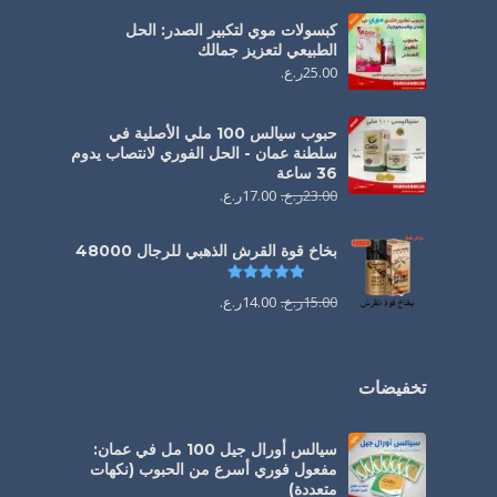
كبسولات موي لتكبير الصدر: الحل
الطبيعي لتعزيز جمالك
25.00
ر.ع.
حبوب سيالس 100 ملي الأصلية في
سلطنة عمان - الحل الفوري لانتصاب يدوم
36 ساعة
23.00
ر.ع.
17.00
ر.ع.
بخاخ قوة القرش الذهبي للرجال 48000
تم التقييم
4.88
من 5
15.00
ر.ع.
14.00
ر.ع.
تخفيضات
سيالس أورال جيل 100 مل في عمان:
مفعول فوري أسرع من الحبوب (نكهات
متعددة)