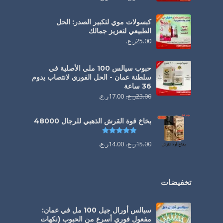
كبسولات موي لتكبير الصدر: الحل
الطبيعي لتعزيز جمالك
25.00
ر.ع.
حبوب سيالس 100 ملي الأصلية في
سلطنة عمان - الحل الفوري لانتصاب يدوم
36 ساعة
23.00
ر.ع.
17.00
ر.ع.
بخاخ قوة القرش الذهبي للرجال 48000
تم التقييم
4.88
من 5
15.00
ر.ع.
14.00
ر.ع.
تخفيضات
سيالس أورال جيل 100 مل في عمان:
مفعول فوري أسرع من الحبوب (نكهات