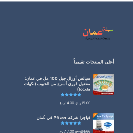
أعلى المنتجات تقييماً
سيالس أورال جيل 100 مل في عمان:
مفعول فوري أسرع من الحبوب (نكهات
متعددة)
تم التقييم
5.00
من 5
15.00
ر.ع.
14.00
ر.ع.
فياجرا شركة Pfizer في عُمان
تم التقييم
5.00
من 5
21.00
ر.ع.
17.00
ر.ع.