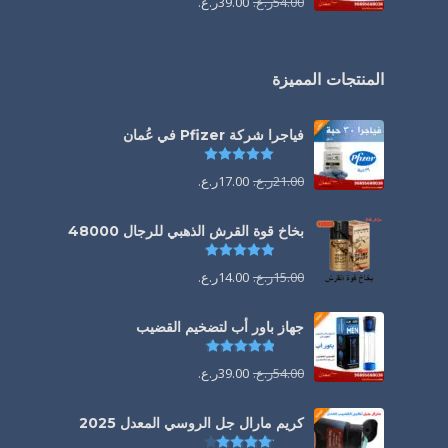
54.00
ر.ع.
39.00
ر.ع.
المنتجات المميزة
فياجرا شركة Pfizer في عُمان
تم التقييم
5.00
من 5
21.00
ر.ع.
17.00
ر.ع.
بخاخ قوة القرش الذهبي للرجال 48000
تم التقييم
4.88
من 5
15.00
ر.ع.
14.00
ر.ع.
جهاز باور أب لتضخيم القضيب
تم التقييم
4.85
من 5
54.00
ر.ع.
39.00
ر.ع.
كريم مارال جل الروسي المعدل 2025
تم التقييم
4.13
من 5