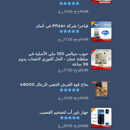
تم التقييم
5.00
من 5
15.00
ر.ع.
14.00
ر.ع.
فياجرا شركة Pfizer في عُمان
تم التقييم
5.00
من 5
21.00
ر.ع.
17.00
ر.ع.
حبوب سيالس 100 ملي الأصلية في
سلطنة عمان - الحل الفوري لانتصاب يدوم
36 ساعة
23.00
ر.ع.
17.00
ر.ع.
بخاخ قوة القرش الذهبي للرجال 48000
تم التقييم
4.88
من 5
15.00
ر.ع.
14.00
ر.ع.
جهاز باور أب لتضخيم القضيب
تم التقييم
4.85
من 5
54.00
ر.ع.
39.00
ر.ع.