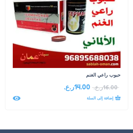
حبوب راعي الغنم
14.00
ر.ع.
16.00
ر.ع.
إضافة إلى السلة