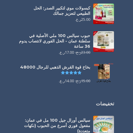
كبسولات موي لتكبير الصدر: الحل
الطبيعي لتعزيز جمالك
25.00
ر.ع.
حبوب سيالس 100 ملي الأصلية في
سلطنة عمان - الحل الفوري لانتصاب يدوم
36 ساعة
23.00
ر.ع.
17.00
ر.ع.
بخاخ قوة القرش الذهبي للرجال 48000
تم التقييم
4.88
من 5
15.00
ر.ع.
14.00
ر.ع.
تخفيضات
سيالس أورال جيل 100 مل في عمان:
مفعول فوري أسرع من الحبوب (نكهات
متعددة)