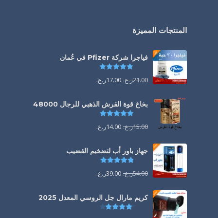
المنتجات المميزة
فياجرا شركة Pfizer في عُمان
تم التقييم
5.00
من 5
21.00
ر.ع.
17.00
ر.ع.
بخاخ قوة القرش الذهبي للرجال 48000
تم التقييم
4.88
من 5
15.00
ر.ع.
14.00
ر.ع.
جهاز باور أب لتضخيم القضيب
تم التقييم
4.85
من 5
54.00
ر.ع.
39.00
ر.ع.
كريم مارال جل الروسي المعدل 2025
تم التقييم
4.13
من 5