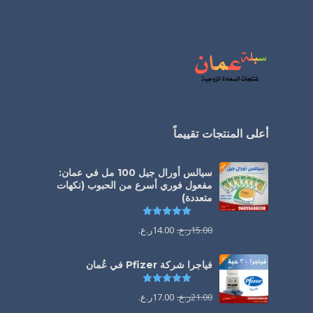
أعلى المنتجات تقييماً
سيالس أورال جيل 100 مل في عمان:
مفعول فوري أسرع من الحبوب (نكهات
متعددة)
تم التقييم
5.00
من 5
15.00
ر.ع.
14.00
ر.ع.
فياجرا شركة Pfizer في عُمان
تم التقييم
5.00
من 5
21.00
ر.ع.
17.00
ر.ع.