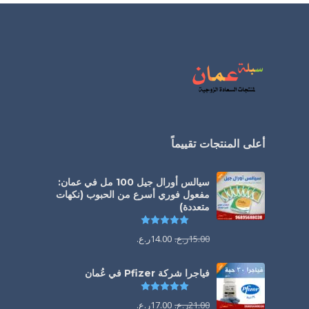
أعلى المنتجات تقييماً
سيالس أورال جيل 100 مل في عمان:
مفعول فوري أسرع من الحبوب (نكهات
متعددة)
تم التقييم
5.00
من 5
15.00
ر.ع.
14.00
ر.ع.
فياجرا شركة Pfizer في عُمان
تم التقييم
5.00
من 5
21.00
ر.ع.
17.00
ر.ع.