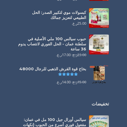
كبسولات موي لتكبير الصدر: الحل
الطبيعي لتعزيز جمالك
25.00
ر.ع.
حبوب سيالس 100 ملي الأصلية في
سلطنة عمان - الحل الفوري لانتصاب يدوم
36 ساعة
23.00
ر.ع.
17.00
ر.ع.
بخاخ قوة القرش الذهبي للرجال 48000
تم التقييم
4.88
من 5
15.00
ر.ع.
14.00
ر.ع.
تخفيضات
سيالس أورال جيل 100 مل في عمان:
مفعول فوري أسرع من الحبوب (نكهات