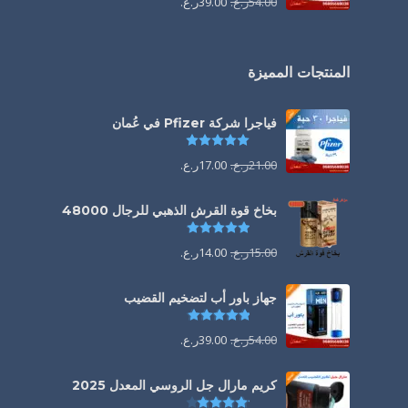
54.00
ر.ع.
39.00
ر.ع.
المنتجات المميزة
فياجرا شركة Pfizer في عُمان
تم التقييم
5.00
من 5
21.00
ر.ع.
17.00
ر.ع.
بخاخ قوة القرش الذهبي للرجال 48000
تم التقييم
4.88
من 5
15.00
ر.ع.
14.00
ر.ع.
جهاز باور أب لتضخيم القضيب
تم التقييم
4.85
من 5
54.00
ر.ع.
39.00
ر.ع.
كريم مارال جل الروسي المعدل 2025
تم التقييم
4.13
من 5