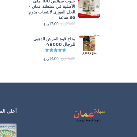
حبوب سيالس 100 ملي
الأصلية في سلطنة عمان -
الحل الفوري لانتصاب يدوم
36 ساعة
23.00
ر.ع.
17.00
ر.ع.
بخاخ قوة القرش الذهبي
للرجال 48000
تم التقييم
4.88
من 5
15.00
ر.ع.
14.00
ر.ع.
أعلى المن