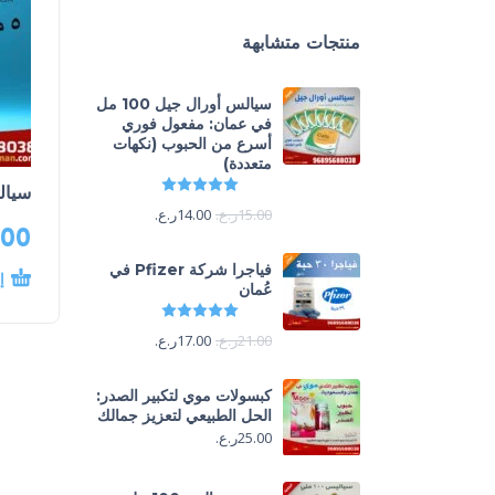
منتجات متشابهة
سيالس أورال جيل 100 مل
في عمان: مفعول فوري
أسرع من الحبوب (نكهات
متعددة)
تم التقييم
5.00
من 5
سيالس ٥ مل 
15.00
ر.ع.
14.00
ر.ع.
.00
فياجرا شركة Pfizer في
إ
عُمان
تم التقييم
5.00
من 5
21.00
ر.ع.
17.00
ر.ع.
كبسولات موي لتكبير الصدر:
الحل الطبيعي لتعزيز جمالك
25.00
ر.ع.