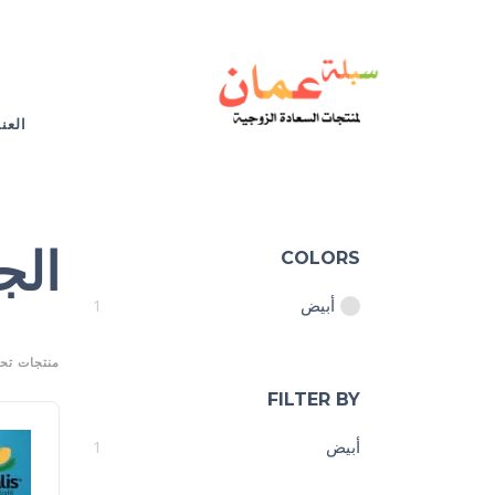
العن
الج
COLORS
أبيض
1
منتجات تح
FILTER BY
أبيض
1