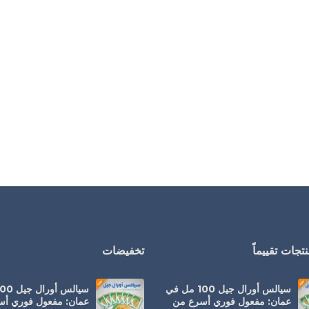
تجات تقييماً
تخفيضات
سيالس أورال جيل 100 مل في
عمان: مفعول فوري أسرع من
عمان: مفعول فوري أ