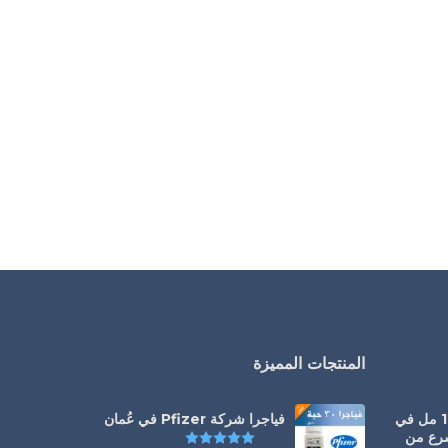
المنتجات المميزة
سيالس أورال جيل 100 مل في
فياجرا شركة Pfizer في عُمان
سرع من
تم التقييم
5.00
من 5