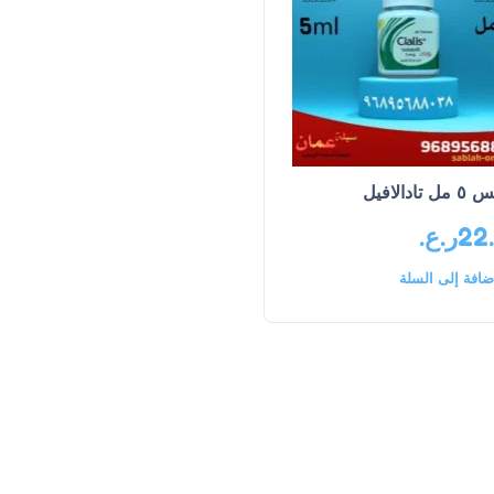
تادالافيل
22
ر.ع.
ضافة إلى السلة