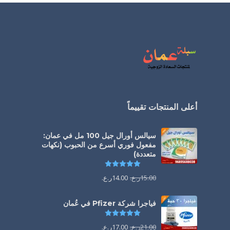
أعلى المنتجات تقييماً
سيالس أورال جيل 100 مل في عمان:
مفعول فوري أسرع من الحبوب (نكهات
متعددة)
تم التقييم
5.00
من 5
15.00
ر.ع.
14.00
ر.ع.
فياجرا شركة Pfizer في عُمان
تم التقييم
5.00
من 5
21.00
ر.ع.
17.00
ر.ع.