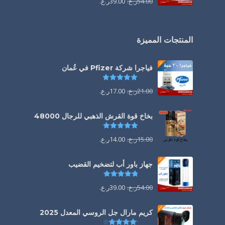
54.00
ر.ع.
39.00
ر.ع.
المنتجات المميزة
فياجرا شركة Pfizer في عُمان
تم التقييم
5.00
من 5
21.00
ر.ع.
17.00
ر.ع.
بخاخ قوة القرش الذهبي للرجال 48000
تم التقييم
4.88
من 5
15.00
ر.ع.
14.00
ر.ع.
جهاز باور أب لتضخيم القضيب
تم التقييم
4.85
من 5
54.00
ر.ع.
39.00
ر.ع.
كريم مارال جل الروسي المعدل 2025
تم التقييم
4.13
من 5