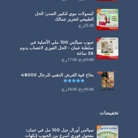
كبسولات موي لتكبير الصدر: الحل
الطبيعي لتعزيز جمالك
25.00
ر.ع.
حبوب سيالس 100 ملي الأصلية في
سلطنة عمان - الحل الفوري لانتصاب يدوم
36 ساعة
23.00
ر.ع.
17.00
ر.ع.
بخاخ قوة القرش الذهبي للرجال 48000
تم التقييم
4.88
من 5
15.00
ر.ع.
14.00
ر.ع.
تخفيضات
سيالس أورال جيل 100 مل في عمان:
مفعول فوري أسرع من الحبوب (نكهات