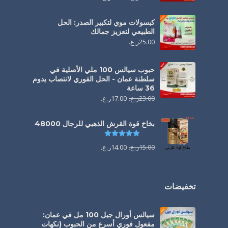
كبسولات موي لتكبير الصدر: الحل
الطبيعي لتعزيز جمالك
25.00
ر.ع.
حبوب سيالس 100 ملي الأصلية في
سلطنة عمان - الحل الفوري لانتصاب يدوم
36 ساعة
23.00
ر.ع.
17.00
ر.ع.
بخاخ قوة القرش الذهبي للرجال 48000
تم التقييم
4.88
من 5
15.00
ر.ع.
14.00
ر.ع.
تخفيضات
سيالس أورال جيل 100 مل في عمان:
مفعول فوري أسرع من الحبوب (نكهات