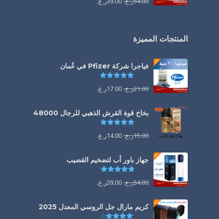
54.00
ر.ع.
39.00
ر.ع.
المنتجات المميزة
فياجرا شركة Pfizer في عُمان
تم التقييم
5.00
من 5
21.00
ر.ع.
17.00
ر.ع.
بخاخ قوة القرش الذهبي للرجال 48000
تم التقييم
4.88
من 5
15.00
ر.ع.
14.00
ر.ع.
جهاز باور أب لتضخيم القضيب
تم التقييم
4.85
من 5
54.00
ر.ع.
39.00
ر.ع.
كريم مارال جل الروسي المعدل 2025
تم التقييم
4.13
من 5