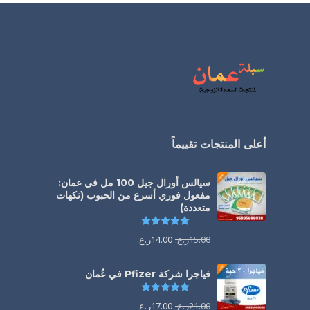
أعلى المنتجات تقييماً
سيالس أورال جيل 100 مل في عمان:
مفعول فوري أسرع من الحبوب (نكهات
متعددة)
تم التقييم
5.00
من 5
15.00
ر.ع.
14.00
ر.ع.
فياجرا شركة Pfizer في عُمان
تم التقييم
5.00
من 5
21.00
ر.ع.
17.00
ر.ع.