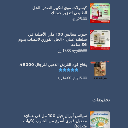
كبسولات موي لتكبير الصدر: الحل
الطبيعي لتعزيز جمالك
25.00
ر.ع.
حبوب سيالس 100 ملي الأصلية في
سلطنة عمان - الحل الفوري لانتصاب يدوم
36 ساعة
23.00
ر.ع.
17.00
ر.ع.
بخاخ قوة القرش الذهبي للرجال 48000
تم التقييم
4.88
من 5
15.00
ر.ع.
14.00
ر.ع.
تخفيضات
سيالس أورال جيل 100 مل في عمان:
مفعول فوري أسرع من الحبوب (نكهات
متعددة)