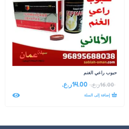
حبوب راعي الغنم
14.00
ر.ع.
16.00
ر.ع.
إضافة إلى السلة