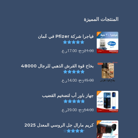
المنتجات المميزة
فياجرا شركة Pfizer في عُمان
تم التقييم
5.00
من 5
21.00
ر.ع.
17.00
ر.ع.
بخاخ قوة القرش الذهبي للرجال 48000
تم التقييم
4.88
من 5
15.00
ر.ع.
14.00
ر.ع.
جهاز باور أب لتضخيم القضيب
تم التقييم
4.85
من 5
54.00
ر.ع.
39.00
ر.ع.
كريم مارال جل الروسي المعدل 2025
تم التقييم
4.13
من 5