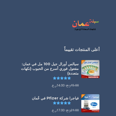
أعلى المنتجات تقييماً
سيالس أورال جيل 100 مل في عمان:
مفعول فوري أسرع من الحبوب (نكهات
متعددة)
تم التقييم
5.00
من 5
15.00
ر.ع.
14.00
ر.ع.
فياجرا شركة Pfizer في عُمان
تم التقييم
5.00
من 5
21.00
ر.ع.
17.00
ر.ع.