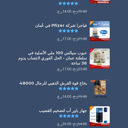
تم التقييم
5.00
من 5
15.00
ر.ع.
14.00
ر.ع.
فياجرا شركة Pfizer في عُمان
تم التقييم
5.00
من 5
21.00
ر.ع.
17.00
ر.ع.
حبوب سيالس 100 ملي الأصلية في
سلطنة عمان - الحل الفوري لانتصاب يدوم
36 ساعة
23.00
ر.ع.
17.00
ر.ع.
بخاخ قوة القرش الذهبي للرجال 48000
تم التقييم
4.88
من 5
15.00
ر.ع.
14.00
ر.ع.
جهاز باور أب لتضخيم القضيب
تم التقييم
4.85
من 5
54.00
ر.ع.
39.00
ر.ع.