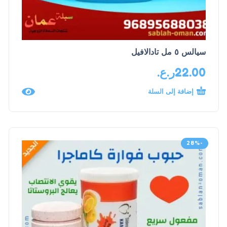
سيالس ٥ مل تادالافيل
22.00
ر.ع.
إضافة إلى السلة
-28%