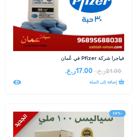
فياجرا شركة Pfizer في عُمان
17.00
ر.ع.
21.00
ر.ع.
إضافة إلى السلة
-26%