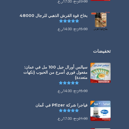
23.00
ر.ع.
17.00
ر.ع.
بخاخ قوة القرش الذهبي للرجال 48000
تم التقييم
4.88
من 5
15.00
ر.ع.
14.00
ر.ع.
تخفيضات
سيالس أورال جيل 100 مل في عمان:
مفعول فوري أسرع من الحبوب (نكهات
متعددة)
تم التقييم
5.00
من 5
15.00
ر.ع.
14.00
ر.ع.
فياجرا شركة Pfizer في عُمان
تم التقييم
5.00
من 5
21.00
ر.ع.
17.00
ر.ع.