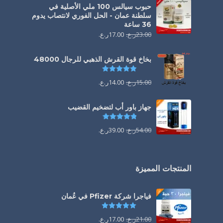
حبوب سيالس 100 ملي الأصلية في
سلطنة عمان - الحل الفوري لانتصاب يدوم
36 ساعة
23.00
ر.ع.
17.00
ر.ع.
بخاخ قوة القرش الذهبي للرجال 48000
تم التقييم
4.88
من 5
15.00
ر.ع.
14.00
ر.ع.
جهاز باور أب لتضخيم القضيب
تم التقييم
4.85
من 5
54.00
ر.ع.
39.00
ر.ع.
المنتجات المميزة
فياجرا شركة Pfizer في عُمان
تم التقييم
5.00
من 5
21.00
ر.ع.
17.00
ر.ع.