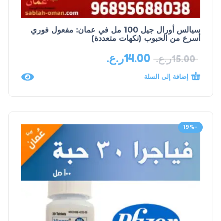
سيالس أورال جيل 100 مل في عمان: مفعول فوري
أسرع من الحبوب (نكهات متعددة)
14.00
ر.ع.
15.00
ر.ع.
إضافة إلى السلة
-19%