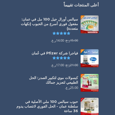
أعلى المنتجات تقييماً
سيالس أورال جيل 100 مل في عمان:
مفعول فوري أسرع من الحبوب (نكهات
متعددة)
تم التقييم
5.00
من 5
15.00
ر.ع.
14.00
ر.ع.
فياجرا شركة Pfizer في عُمان
تم التقييم
5.00
من 5
21.00
ر.ع.
17.00
ر.ع.
كبسولات موي لتكبير الصدر: الحل
الطبيعي لتعزيز جمالك
25.00
ر.ع.
حبوب سيالس 100 ملي الأصلية في
سلطنة عمان - الحل الفوري لانتصاب يدوم
36 ساعة