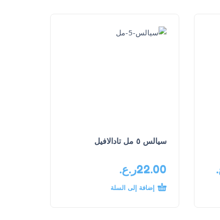
سيالس ٥ مل تادالافيل
22.00
ر.ع.
إضافة إلى السلة