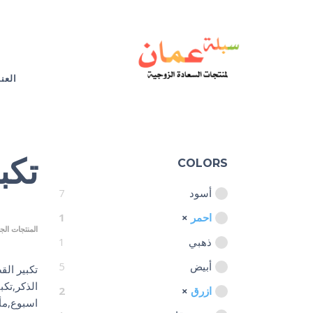
العن
تكب
COLORS
أسود
7
احمر
1
المنتجات الج
ذهبي
1
أبيض
5
تكبير ال
الذكر,تكب
ازرق
2
اسبوع,مأك