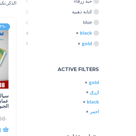
حبة زرقاء
1
الذكر,تكب
كتابة ذهبية
2
2
blue
-7%
4
black
1
gold
ACTIVE FILTERS
gold
ازرق
عمان
black
الحب
احمر
00
إ