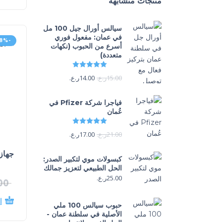
منتجات متشابهة
سيالس أورال جيل 100 مل
في عمان: مفعول فوري
-28%
أسرع من الحبوب (نكهات
متعددة)
تم التقييم
5.00
من 5
15.00
ر.ع.
14.00
ر.ع.
فياجرا شركة Pfizer في
عُمان
تم التقييم
5.00
من 5
21.00
ر.ع.
17.00
ر.ع.
جهاز
كبسولات موي لتكبير الصدر:
الحل الطبيعي لتعزيز جمالك
25.00
ر.ع.
00
إ
حبوب سيالس 100 ملي
الأصلية في سلطنة عمان -