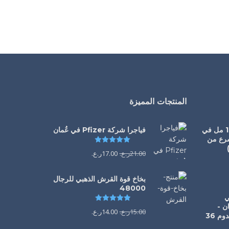
المنتجات المميزة
سيالس أورال جيل 100 مل في
فياجرا شركة Pfizer في عُمان
سرع من
تم التقييم
5.00
من 5
21.00
ر.ع.
17.00
ر.ع.
يم
5.00
من 5
بخاخ قوة القرش الذهبي للرجال
48000
1 ملي
تم التقييم
4.88
من 5
ن -
15.00
ر.ع.
14.00
ر.ع.
الحل الفوري لانتصاب يدوم 36