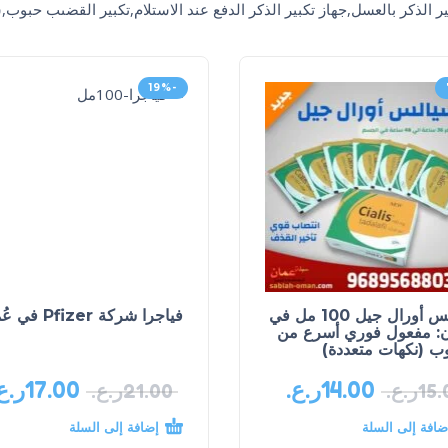
ير الذكر بالعسل,جهاز تكبير الذكر الدفع عند الاستلام,تكبير القضىب حبو
-19%
سيالس أورال جيل 100 مل في
فياجرا شركة Pfizer في عُمان
: مفعول فوري أسرع من
وب (نكهات متعددة)
14.00
ر.ع.
17.00
ر.ع
15.
ر.ع.
21.00
ر.ع.
ضافة إلى السلة
إضافة إلى السلة