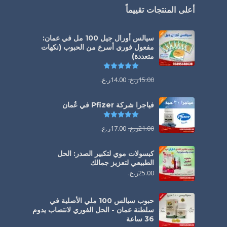
أعلى المنتجات تقييماً
سيالس أورال جيل 100 مل في عمان:
مفعول فوري أسرع من الحبوب (نكهات
متعددة)
تم التقييم
5.00
من 5
15.00
ر.ع.
14.00
ر.ع.
فياجرا شركة Pfizer في عُمان
تم التقييم
5.00
من 5
21.00
ر.ع.
17.00
ر.ع.
كبسولات موي لتكبير الصدر: الحل
الطبيعي لتعزيز جمالك
25.00
ر.ع.
حبوب سيالس 100 ملي الأصلية في
سلطنة عمان - الحل الفوري لانتصاب يدوم
36 ساعة