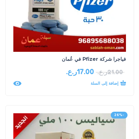
فياجرا شركة Pfizer في عُمان
17.00
ر.ع.
21.00
ر.ع.
إضافة إلى السلة
-26%