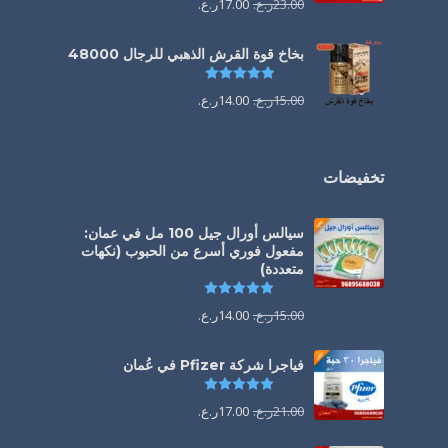
23.00
ر.ع.
17.00
ر.ع.
بخاخ قوة القرش الذهبي للرجال 48000
تم التقييم
4.88
من 5
15.00
ر.ع.
14.00
ر.ع.
تخفيضات
سيالس أورال جيل 100 مل في عمان:
مفعول فوري أسرع من الحبوب (نكهات
متعددة)
تم التقييم
5.00
من 5
15.00
ر.ع.
14.00
ر.ع.
فياجرا شركة Pfizer في عُمان
تم التقييم
5.00
من 5
21.00
ر.ع.
17.00
ر.ع.