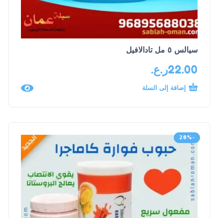
سيالس ٥ مل تادالافيل
22.00
ر.ع.
إضافة إلى السلة
-28%