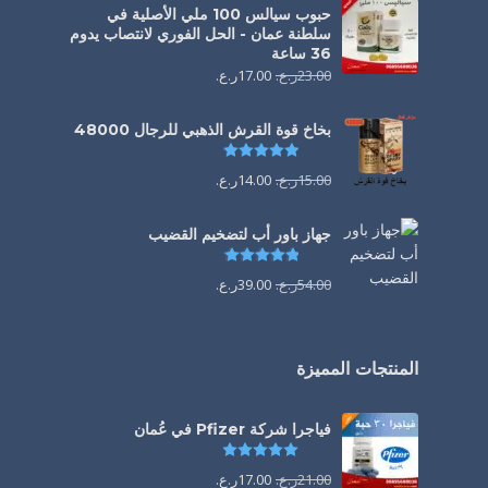
حبوب سيالس 100 ملي الأصلية في
سلطنة عمان - الحل الفوري لانتصاب يدوم
36 ساعة
23.00
ر.ع.
17.00
ر.ع.
بخاخ قوة القرش الذهبي للرجال 48000
تم التقييم
4.88
من 5
15.00
ر.ع.
14.00
ر.ع.
جهاز باور أب لتضخيم القضيب
تم التقييم
4.85
من 5
54.00
ر.ع.
39.00
ر.ع.
المنتجات المميزة
فياجرا شركة Pfizer في عُمان
تم التقييم
5.00
من 5
21.00
ر.ع.
17.00
ر.ع.