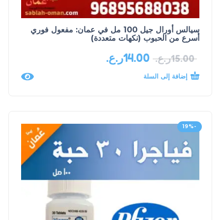
سيالس أورال جيل 100 مل في عمان: مفعول فوري
أسرع من الحبوب (نكهات متعددة)
14.00
ر.ع.
15.00
ر.ع.
إضافة إلى السلة
-19%