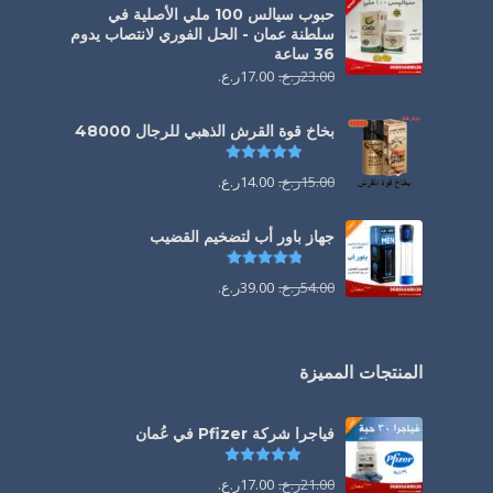
حبوب سيالس 100 ملي الأصلية في
سلطنة عمان - الحل الفوري لانتصاب يدوم
36 ساعة
23.00
ر.ع.
17.00
ر.ع.
بخاخ قوة القرش الذهبي للرجال 48000
تم التقييم
4.88
من 5
15.00
ر.ع.
14.00
ر.ع.
جهاز باور أب لتضخيم القضيب
تم التقييم
4.85
من 5
54.00
ر.ع.
39.00
ر.ع.
المنتجات المميزة
فياجرا شركة Pfizer في عُمان
تم التقييم
5.00
من 5
21.00
ر.ع.
17.00
ر.ع.