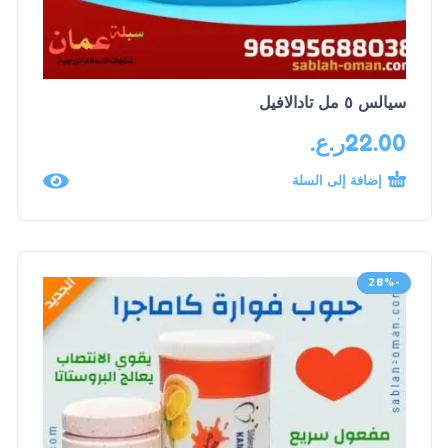
سيالس ٥ مل تادالافيل
22.00
ر.ع.
إضافة إلى السلة
-28%