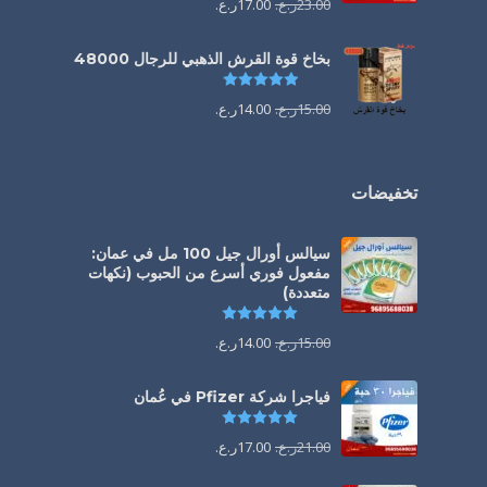
23.00
ر.ع.
17.00
ر.ع.
بخاخ قوة القرش الذهبي للرجال 48000
تم التقييم
4.88
من 5
15.00
ر.ع.
14.00
ر.ع.
تخفيضات
سيالس أورال جيل 100 مل في عمان:
مفعول فوري أسرع من الحبوب (نكهات
متعددة)
تم التقييم
5.00
من 5
15.00
ر.ع.
14.00
ر.ع.
فياجرا شركة Pfizer في عُمان
تم التقييم
5.00
من 5
21.00
ر.ع.
17.00
ر.ع.