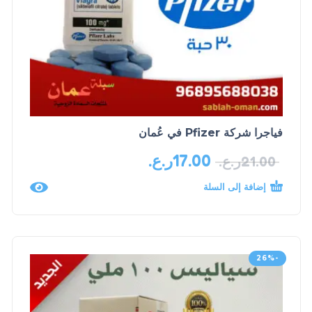
فياجرا شركة Pfizer في عُمان
17.00
ر.ع.
21.00
ر.ع.
إضافة إلى السلة
-26%