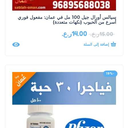
سيالس أورال جيل 100 مل في عمان: مفعول فوري
أسرع من الحبوب (نكهات متعددة)
14.00
ر.ع.
15.00
ر.ع.
إضافة إلى السلة
-19%