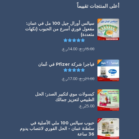
أعلى المنتجات تقييماً
سيالس أورال جيل 100 مل في عمان:
مفعول فوري أسرع من الحبوب (نكهات
متعددة)
تم التقييم
5.00
من 5
15.00
ر.ع.
14.00
ر.ع.
فياجرا شركة Pfizer في عُمان
تم التقييم
5.00
من 5
21.00
ر.ع.
17.00
ر.ع.
كبسولات موي لتكبير الصدر: الحل
الطبيعي لتعزيز جمالك
25.00
ر.ع.
حبوب سيالس 100 ملي الأصلية في
سلطنة عمان - الحل الفوري لانتصاب يدوم
36 ساعة