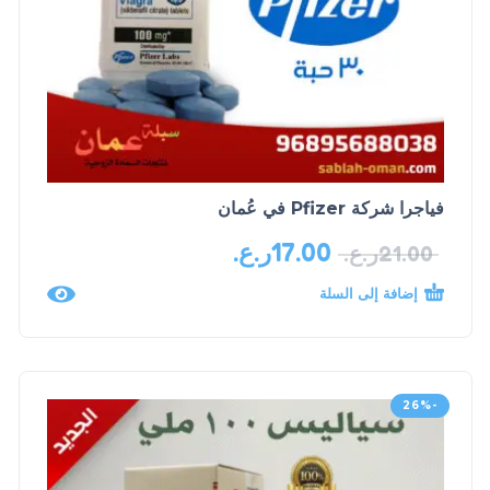
فياجرا شركة Pfizer في عُمان
17.00
ر.ع.
21.00
ر.ع.
إضافة إلى السلة
-26%