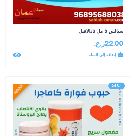
سيالس ٥ مل تادالافيل
22.00
ر.ع.
إضافة إلى السلة
-28%