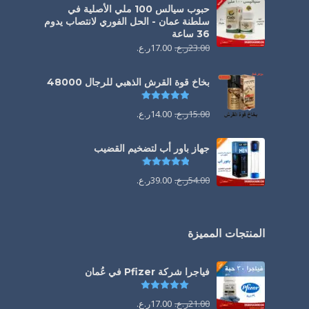
حبوب سيالس 100 ملي الأصلية في
سلطنة عمان - الحل الفوري لانتصاب يدوم
36 ساعة
23.00
ر.ع.
17.00
ر.ع.
بخاخ قوة القرش الذهبي للرجال 48000
تم التقييم
4.88
من 5
15.00
ر.ع.
14.00
ر.ع.
جهاز باور أب لتضخيم القضيب
تم التقييم
4.85
من 5
54.00
ر.ع.
39.00
ر.ع.
المنتجات المميزة
فياجرا شركة Pfizer في عُمان
تم التقييم
5.00
من 5
21.00
ر.ع.
17.00
ر.ع.