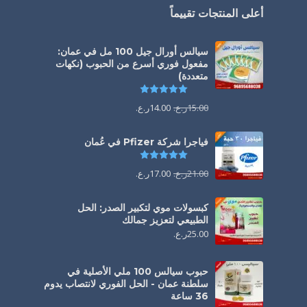
أعلى المنتجات تقييماً
سيالس أورال جيل 100 مل في عمان:
مفعول فوري أسرع من الحبوب (نكهات
متعددة)
تم التقييم
5.00
من 5
15.00
ر.ع.
14.00
ر.ع.
فياجرا شركة Pfizer في عُمان
تم التقييم
5.00
من 5
21.00
ر.ع.
17.00
ر.ع.
كبسولات موي لتكبير الصدر: الحل
الطبيعي لتعزيز جمالك
25.00
ر.ع.
حبوب سيالس 100 ملي الأصلية في
سلطنة عمان - الحل الفوري لانتصاب يدوم
36 ساعة