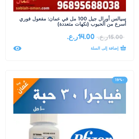
سيالس أورال جيل 100 مل في عمان: مفعول فوري
أسرع من الحبوب (نكهات متعددة)
14.00
ر.ع.
15.00
ر.ع.
إضافة إلى السلة
-19%