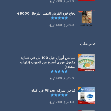
23.00
ر.ع.
17.00
ر.ع.
بخاخ قوة القرش الذهبي للرجال 48000
تم التقييم
4.88
من 5
15.00
ر.ع.
14.00
ر.ع.
تخفيضات
سيالس أورال جيل 100 مل في عمان:
مفعول فوري أسرع من الحبوب (نكهات
متعددة)
تم التقييم
5.00
من 5
15.00
ر.ع.
14.00
ر.ع.
فياجرا شركة Pfizer في عُمان
تم التقييم
5.00
من 5
21.00
ر.ع.
17.00
ر.ع.