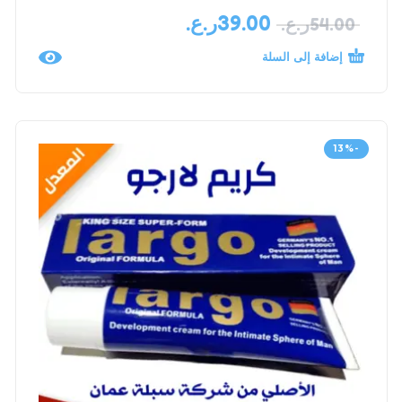
39.00
ر.ع.
54.00
ر.ع.
إضافة إلى السلة
-13%