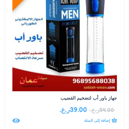
جهاز باور أب لتضخيم القضيب
39.00
ر.ع.
54.00
ر.ع.
إضافة إلى السلة