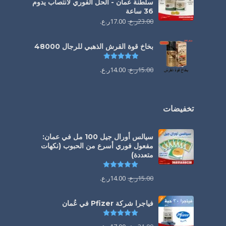
سلطنة عمان - الحل الفوري لانتصاب يدوم
36 ساعة
23.00
ر.ع.
17.00
ر.ع.
بخاخ قوة القرش الذهبي للرجال 48000
تم التقييم
4.88
من 5
15.00
ر.ع.
14.00
ر.ع.
تخفيضات
سيالس أورال جيل 100 مل في عمان:
مفعول فوري أسرع من الحبوب (نكهات
متعددة)
تم التقييم
5.00
من 5
15.00
ر.ع.
14.00
ر.ع.
فياجرا شركة Pfizer في عُمان
تم التقييم
5.00
من 5