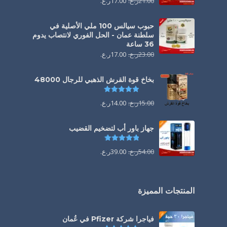
21.00
ر.ع.
17.00
ر.ع.
حبوب سيالس 100 ملي الأصلية في
سلطنة عمان - الحل الفوري لانتصاب يدوم
36 ساعة
23.00
ر.ع.
17.00
ر.ع.
بخاخ قوة القرش الذهبي للرجال 48000
تم التقييم
4.88
من 5
15.00
ر.ع.
14.00
ر.ع.
جهاز باور أب لتضخيم القضيب
تم التقييم
4.85
من 5
54.00
ر.ع.
39.00
ر.ع.
المنتجات المميزة
فياجرا شركة Pfizer في عُمان