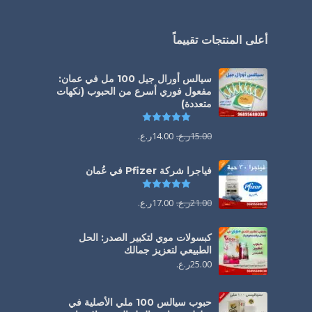
أعلى المنتجات تقييماً
سيالس أورال جيل 100 مل في عمان:
مفعول فوري أسرع من الحبوب (نكهات
متعددة)
تم التقييم
5.00
من 5
15.00
ر.ع.
14.00
ر.ع.
فياجرا شركة Pfizer في عُمان
تم التقييم
5.00
من 5
21.00
ر.ع.
17.00
ر.ع.
كبسولات موي لتكبير الصدر: الحل
الطبيعي لتعزيز جمالك
25.00
ر.ع.
حبوب سيالس 100 ملي الأصلية في