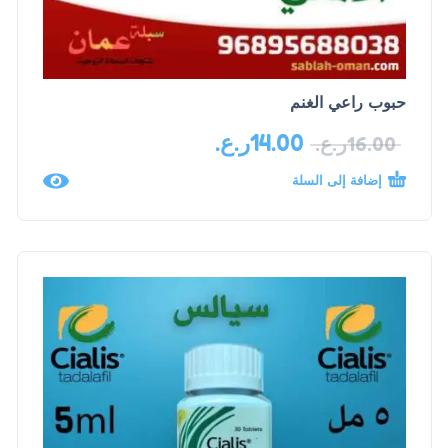
حبوب راعي الغنم
14.00
ر.ع.
16.00
ر.ع.
إضافة إلى السلة