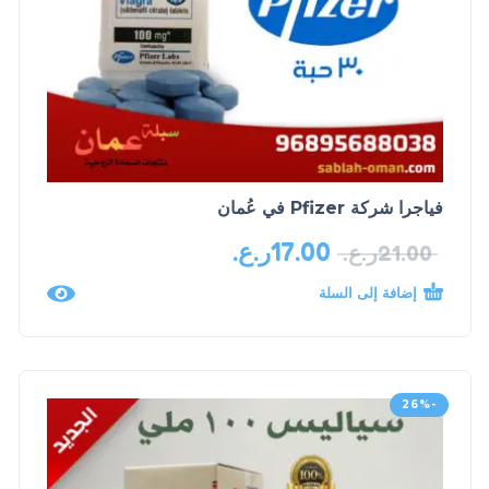
فياجرا شركة Pfizer في عُمان
17.00
ر.ع.
21.00
ر.ع.
إضافة إلى السلة
-26%