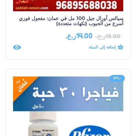
سيالس أورال جيل 100 مل في عمان: مفعول فوري
أسرع من الحبوب (نكهات متعددة)
14.00
ر.ع.
15.00
ر.ع.
إضافة إلى السلة
-19%