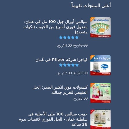
أعلى المنتجات تقييماً
سيالس أورال جيل 100 مل في عمان:
مفعول فوري أسرع من الحبوب (نكهات
متعددة)
تم التقييم
5.00
من 5
15.00
ر.ع.
14.00
ر.ع.
فياجرا شركة Pfizer في عُمان
تم التقييم
5.00
من 5
21.00
ر.ع.
17.00
ر.ع.
كبسولات موي لتكبير الصدر: الحل
الطبيعي لتعزيز جمالك
25.00
ر.ع.
حبوب سيالس 100 ملي الأصلية في
سلطنة عمان - الحل الفوري لانتصاب يدوم
36 ساعة