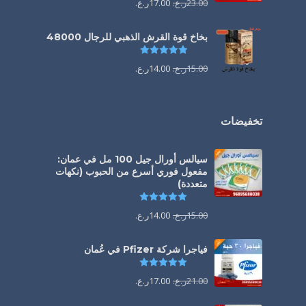
23.00
ر.ع.
17.00
ر.ع.
بخاخ قوة القرش الذهبي للرجال 48000
تم التقييم
4.88
من 5
15.00
ر.ع.
14.00
ر.ع.
تخفيضات
سيالس أورال جيل 100 مل في عمان:
مفعول فوري أسرع من الحبوب (نكهات
متعددة)
تم التقييم
5.00
من 5
15.00
ر.ع.
14.00
ر.ع.
فياجرا شركة Pfizer في عُمان
تم التقييم
5.00
من 5
21.00
ر.ع.
17.00
ر.ع.