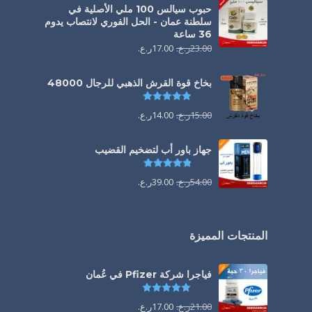
حبوب سيالس 100 ملي الأصلية في
سلطنة عمان - الحل الفوري لانتصاب يدوم
36 ساعة
23.00
ر.ع.
17.00
ر.ع.
بخاخ قوة القرش الذهبي للرجال 48000
تم التقييم
4.88
من 5
15.00
ر.ع.
14.00
ر.ع.
جهاز باور أب لتضخيم القضيب
تم التقييم
4.85
من 5
54.00
ر.ع.
39.00
ر.ع.
المنتجات المميزة
فياجرا شركة Pfizer في عُمان
تم التقييم
5.00
من 5
21.00
ر.ع.
17.00
ر.ع.