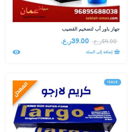
جهاز باور أب لتضخيم القضيب
39.00
ر.ع.
54.00
ر.ع.
إضافة إلى السلة
SALE!