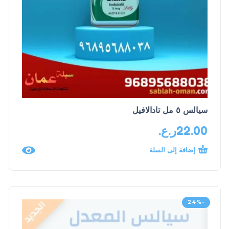
سيالس ٥ مل تادالافيل
22.00
ر.ع.
إضافة إلى السلة
-24%